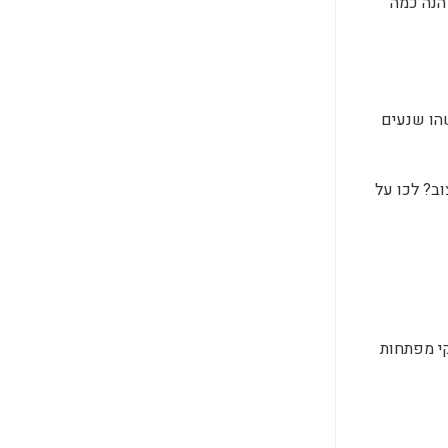
הנה כמה
הו שנעים
ב? לכו על
קי מפתחות