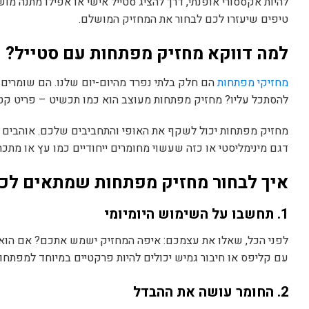
להיות אקססורי אופנתי, דרך להציג סטייל אישי או אפילו מתנה מ
טיפים שיעזרו לכם לבחור את המחזיק המושלם.
למה דווקא מחזיק מפתחות עם סטייל?
מחזיקי מפתחות
הם חלק בלתי נפרד מהיום-יום שלנו. הם שומרים 
להסתכל עליו? מחזיק מפתחות מעוצב הוא כמו תכשיט – פריט קטן
מחזיק מפתחות יכול לשקף את האופי והתחביבים שלכם. אוהבים ס
דגם מינימליסטי או כזה שעשוי מחומרים ייחודיים כמו עץ או מתכת 
איך לבחור מחזיק מפתחות שמתאים לכ
1. תחשבו על השימוש היומיומי
לפני הכל, שאלו את עצמכם: איפה המחזיק ישמש אתכם? אם הוא י
עם קליפס או חיבור גמיש יכולים להיות פרקטיים במיוחד למפת
2. החומר עושה את ההבדל