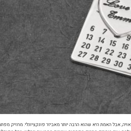
יה, אבל האמת היא שהוא הרבה יותר מאביזר פונקציונלי. מחזיק מפתחו