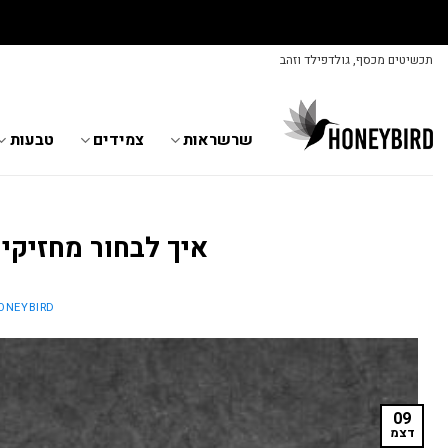
גלו א
Skip
תכשיטים מכסף, גולדפילד וזהב
to
content
שרשראות
צמידים
טבעות
איך לבחור מחזיקי
ONEYBIRD
09
דצמ