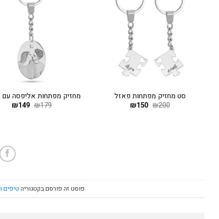
+
סט מחזיק מפתחות פאזל
מחזיק מפתחות אליפסה עם ת
200
₪
150
המחיר
₪
המחיר
179
₪
149
המחיר
₪
המחי
המקורי
הנוכחי
המקורי
הנוכח
היה:
הוא:
היה:
הוא:
149.
₪179.
₪150.
₪200.
פוסט זה פורסם בקטגוריה
טיפים ו