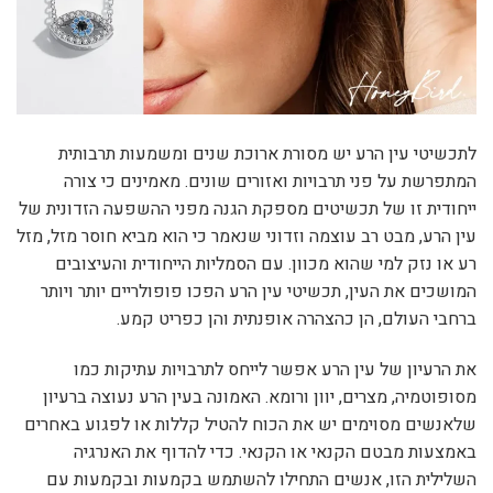
לתכשיטי עין הרע יש מסורת ארוכת שנים ומשמעות תרבותית
המתפרשת על פני תרבויות ואזורים שונים. מאמינים כי צורה
ייחודית זו של תכשיטים מספקת הגנה מפני ההשפעה הזדונית של
עין הרע, מבט רב עוצמה וזדוני שנאמר כי הוא מביא חוסר מזל, מזל
רע או נזק למי שהוא מכוון. עם הסמליות הייחודית והעיצובים
המושכים את העין, תכשיטי עין הרע הפכו פופולריים יותר ויותר
ברחבי העולם, הן כהצהרה אופנתית והן כפריט קמע.
את הרעיון של עין הרע אפשר לייחס לתרבויות עתיקות כמו
מסופוטמיה, מצרים, יוון ורומא. האמונה בעין הרע נעוצה ברעיון
שלאנשים מסוימים יש את הכוח להטיל קללות או לפגוע באחרים
באמצעות מבטם הקנאי או הקנאי. כדי להדוף את האנרגיה
השלילית הזו, אנשים התחילו להשתמש בקמעות ובקמעות עם