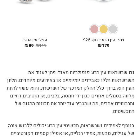
צמיד עין הרע • כסף 925
עגילי עין הרע
179
₪
119
₪
89
₪
המחיר
המחיר
המקורי
הנוכחי
היה:
הוא:
₪89.
₪119.
גם שרשראות עין הרע פופולריות מאוד. ניתן לענוד את
השרשראות הללו כאביזרים יומיומיים או באירועים מיוחדים. תליון
העין הוא בדרך כלל החלק המרכזי של השרשרת, והוא עשוי להיות
מלווה בסמלים אחרים כגון ידי חמסה, צלבים, או מוטיבים דתיים
ותרבותיים אחרים, מה שמגביר עוד יותר את תכונות ההגנה של
התכשיטים.
בנוסף לצמידים ושרשראות, תכשיטי עין הרע יכולים ללבוש צורה
של עגילים, טבעות, צמידי רגליים, או אפילו קסמים דקורטיביים