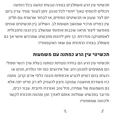
תכשיטי עין הרע משתלבים בצורה טבעית כמעט בכל הופעה
ויכולים להוסיף טאץ’ ייחודי לכל סגנון. ניתן לענוד צמיד עדין ביום
יום לצד שעון או תכשיטים נוספים, או לבחור שרשרת עם תליון
עין כפריט מרכזי שמושך תשומת לב. השילוב בין תכשיטים שונים
מאפשר ליצור מראה שכבות אופנתי שמשלב בין הגנה סימבולית
לאסתטיקה מודרנית. כך ניתן ליהנות מתכשיט שמרגיש אישי אך גם
משתלב בצורה הרמונית עם שאר האקססוריז.
תכשיטי עין הרע כמתנה עם משמעות
תכשיטי עין הרע הם בחירה מצוינת כמתנה בעלת ערך רגשי וסמלי.
הם מתאימים למגוון רחב של אירועים כמו ימי הולדת, חגים או
רגעים בהם רוצים להביע אכפתיות והגנה כלפי אדם קרוב. מתנה
כזו משדרת מחשבה עמוקה ורצון להעניק לא רק פריט יפה אלא
גם משמעות של שמירה, מזל טוב ואנרגיה חיובית. עבור רבים,
מדובר בתכשיט שמלווה אותם לאורך זמן ומהווה תזכורת לקשר
ולכוונה שמאחוריו.