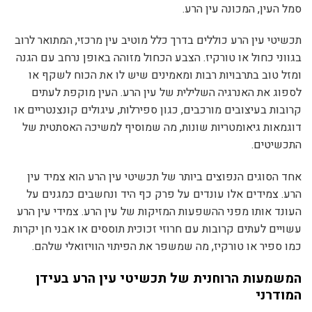
סמל העין, המכונה עין הרע.
תכשיטי עין הרע כוללים בדרך כלל מוטיב עין מרכזי, המתואר לרוב
בגווני כחול או טורקיז. הצבע הכחול מזוהה באופן נרחב עם הגנה
ומזל טוב בתרבויות רבות ומאמינים שיש לו את הכוח לשקף או
לספוג את האנרגיה השלילית של עין הרע. העין מוקפת לעתים
קרובות בעיצובים מורכבים, כגון ספירלות, עיגולים קונצנטריים או
דוגמאות גיאומטריות שונות, מה שמוסיף למשיכה האסתטית של
התכשיטים.
אחד הסוגים הנפוצים ביותר של תכשיטי עין הרע הוא צמיד עין
הרע. צמידים אלו עונדים על פרק כף היד ונחשבים כמגנים על
העונד אותו מפני ההשפעות המזיקות של עין הרע. צמידי עין הרע
עשויים לעתים קרובות עם חרוזי זכוכית תוססים או אבני חן יקרות
כמו ספיר או טורקיז, מה שמשפר את הפיתוי הוויזואלי שלהם.
המשמעות הרוחנית של תכשיטי עין הרע בעידן
המודרני