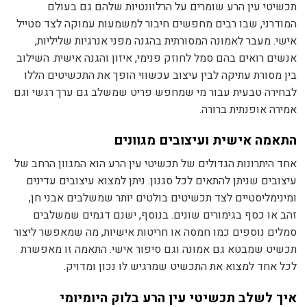
תכשיטי עין הרע שומרים על הרלוונטיות שלהם גם בעולם
המודרני, שבו רבים מחפשים חיבור למשמעות עמוקה לצד סטייל
אישי. מעבר לאמונה המסורתית בהגנה מפני אנרגיות שליליות,
אנשים רואים בהם סמל לחוזק פנימי, איזון והגנה אישית. השילוב
בין מסורת עתיקה לבין עיצוב עכשווי הופך את התכשיטים הללו
לבחירה טבעית עבור מי שמחפש פריט שמשלב גם ערך רגשי וגם
אמירה אופנתית ברורה.
התאמה אישית ועיצובים מגוונים
אחד היתרונות הגדולים של תכשיטי עין הרע הוא המגוון הרחב של
עיצובים שניתן להתאים לכל סגנון. ניתן למצוא עיצובים עדינים
ומינימליסטיים לצד תכשיטים בולטים יותר שמשלבים אבני חן,
זהב או כסף בגימורים שונים. בנוסף, ישנם דגמים שמשלבים
סמלים נוספים כמו חמסה או חריטות אישיות, מה שמאפשר ליצור
תכשיט שמבטא גם אמונה וגם סיפור אישי. התאמה זו מאפשרת
לכל אחד למצוא את התכשיט שמרגיש לו נכון ומדויק.
איך לשלב תכשיטי עין הרע בלוק היומיומי