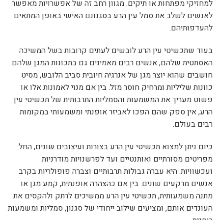
למחזיקי מפתחות או תיקים. מגוון רחב זה של אפשרויות מאפשר
לאנשים לשלב את סמל עין הרע בסגנונם האישי באופן המתאים
להעדפותיהם.
בעוד שתכשיטי עין הרע לובשים לעתים קרובות בשל המשיכה
האסתטית שלהם, אנשים רבים מאמינים גם בתכונות המגן שלהם.
חושבים שהוא יוצר מגן של אנרגיה חיובית סביב הלובש, מסיט
כוונות שליליות ומרחיק חוסר מזל. בין אם מנוי לאמונות אלו או
פשוט מעריך את המשמעות והסמליות התרבותית של תכשיטי עין
הרע, אין ספק שהם הפכו לאביזר אופנתי ומשמעותי במקומות
רבים בעולם.
כיום ניתן למצוא תכשיטי עין הרע בצורות ועיצובים שונים, החל
מפריטים מסורתיים ואותנטיים ועד לפרשנויות מודרניות
ועכשוויות. היא עברה גבולות תרבותיים וצברה פופולריות בקרב
אנשים מרקעים שונים. בין אם כהצהרה אופנתית, קמע מגן או
מתנה משמעותית, תכשיטי עין הרע ממשיכים לרתק ולהקסים את
העונדים אותם, ומציעים שילוב ייחודי של סגנון, סמליות ומשמעות