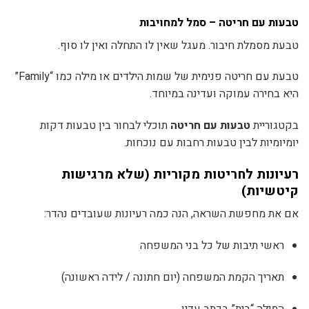
טבעות עם חריטה – סמל למחויבות
טבעת מסמלת חיבור. מעגל שאין לו התחלה ואין לו סוף.
טבעת עם חריטה פנימית של שמות הילדים או מילה כמו “Family”
היא בחירה עמוקה ועדינה במיוחד.
בקטגוריית
טבעות עם חריטה
תוכלי לבחור בין טבעות דקות
יומיומיות לבין טבעות רחבות עם נוכחות.
רעיונות לחריטות מקוריות (שלא מרגישות
קיטשיות)
אם את מחפשת השראה, הנה כמה רעיונות שעובדים נהדר:
ראשי תיבות של כל בני המשפחה
תאריך הקמת המשפחה (יום חתונה / לידה ראשונה)
המילה “בית” בכתב עדין