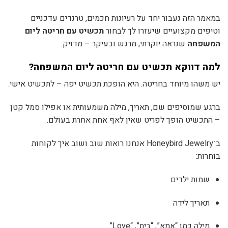
במאמר הזה נעבור יחד על רעיונות חכמים, טרנדים עדכניים
וטיפים מקצועיים שיעזרו לך לבחור
תכשיט עם חריטה ליום
המשפחה
שנראה יוקרתי, מרגש ובעיקר – מדויק.
למה דווקא תכשיט עם חריטה ליום המשפחה?
יש משהו מיוחד בחריטה. היא הופכת תכשיט יפה – לתכשיט אישי.
ברגע שמוסיפים שם, תאריך, מילה משמעותית או אפילו סמל קטן
– התכשיט הופך לפריט שאין לאף אחת אחרת בעולם.
ב־Honeybird Jewelry אנחנו רואות שוב ושוב איך לקוחות
בוחרות:
שמות ילדים
תאריך לידה
מילה כמו “אמא”, “בית”, “Love”