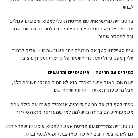
לבוש.
בקטגוריית
שרשראות עם חריטה
תוכלי למצוא עיצובים עגולים,
מלבניים או גיאומטריים – שמתאימים גם לחריטה של שם אחד
וגם למספר שמות.
טיפ סטיילינג קטן: אם חורטים יותר משני שמות – עדיף לבחור
תליון מעט גדול יותר, כדי לשמור על קריאות וניקיון עיצובי.
צמידים עם חריטה – אינטימיים ומרגשים
יש משהו מאוד אישי בצמיד. הוא לא תמיד במרכז תשומת הלב,
אבל מי שעונדת אותו – יודעת שהוא שם.
צמיד כסף דק עם חריטה פנימית, או צמיד קשיח עם מילה אחת
משמעותית, הם בחירה מושלמת למי שמעדיפה מראה סולידי.
בקטגוריית
צמידים עם חריטה
אפשר למצוא עיצובים שמתאימים
גם לאמא צעירה וגם לאישה שאוהבת לוק אלגנטי ובוגר.