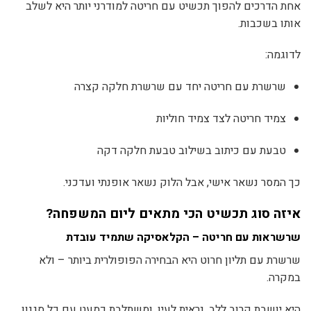
אחת הדרכים להפוך תכשיט עם חריטה למודרני יותר היא לשלב
אותו בשכבות.
לדוגמה:
שרשרת עם חריטה יחד עם שרשרת חלקה קצרה
צמיד חריטה לצד צמיד חוליות
טבעת עם כיתוב בשילוב טבעת חלקה דקה
כך המסר נשאר אישי, אבל הלוק נשאר אופנתי ועדכני.
איזה סוג תכשיט הכי מתאים ליום המשפחה?
שרשראות עם חריטה – הקלאסיקה שתמיד עובדת
שרשרת עם תליון חרוט היא הבחירה הפופולרית ביותר – ולא
במקרה.
היא יושבת קרוב ללב, נראית לעין, ומשתלבת כמעט עם כל סגנון