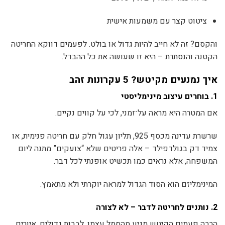
ציטוט קצר עם משמעות אישית
והקסם? זה לא חייב להיות גדול או בולט. לפעמים דווקא החריטה
הקטנה והנסתרת – היא זו שעושה את כל ההבדל.
איך נמנעים מקיטש? 5 עקרונות זהב
1. בוחרים עיצוב מינימליסטי
אם המטרה היא מראה על־זמני, לכי על קווים נקיים.
שרשרת עדינה מכסף 925, תליון עגול חלק עם חריטה פנימית, או
צמיד דק בגולדפילד – אלה פריטים שלא “צועקים” מתנה ליום
המשפחה, אלא נראים כמו תכשיט אופנתי לכל דבר.
המינימליזם הוא הסוד הגדול למראה יוקרתי ולא מתאמץ.
2. נותנים לחריטה לדבר – לא לצורה
הרבה פעמים הקיטש מגיע מהסמל עצמו. לבבות גדולים, איורים