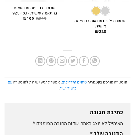
שרשרת טבעות עם שמות
בהתאמה אישית • כסף 925
219
₪
199
המחיר
₪
המחיר
שרשרת ילדים עם אות בהתאמה
המקורי
הנוכחי
אישית
היה:
הוא:
₪199.
₪219.
₪
220
פוסט זה פורסם בקטגוריה
טיפים ומדריכים
. אפשר להגיע ישירות לפוסט זה
עם
קישור ישיר
.
כתיבת תגובה
האימייל לא יוצג באתר.
שדות החובה מסומנים
*
התגובה שלך
*