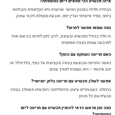
איזה תכשיט הכי מתאים ליום המשפחה?
הבחירה תלויה בסגנון האישי. שרשרת היא הקלאסית והבולטת
ביותר, צמיד אינטימי ועדין יותר, וטבעת מסמלת חיבור עמוק.
כמה שמות אפשר לחרוט?
זה תלוי בגודל התכשיט ובעיצוב. לרוב ניתן לחרוט בין שם אחד
לארבעה שמות בצורה אסתטית.
האם חריטה נשחקת עם הזמן?
כאשר החריטה מבוצעת בצורה מקצועית על כסף, גולדפילד או
זהב איכותי – היא נשמרת לאורך שנים.
אפשר לשלב תכשיט עם חריטה בלוק יומיומי?
בהחלט. כשבוחרים עיצוב מינימליסטי, התכשיט משתלב בצורה
טבעית עם כל סגנון.
כמה זמן מראש כדאי להזמין תכשיט עם חריטה ליום
המשפחה?