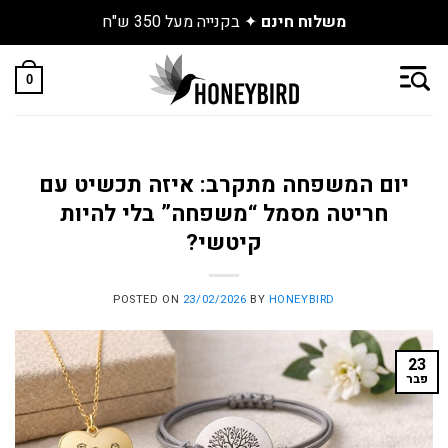
ו את התכשיטים החדשים שנחתו באתר
Skip
to
0
content
יום המשפחה מתקרב: איזה תכשיט עם
חריטה מסמל “משפחה” בלי להיות
קיטשי?
POSTED ON
23/02/2026
BY
HONEYBIRD
23
פבר