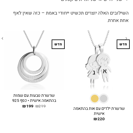
השילובים האלה יוצרים תכשיט ייחודי באמת – כזה שאין לאף
אחת אחרת.
חדש
חדש
שרשרת טבעות עם שמות
בהתאמה אישית • כסף 925
219
₪
199
המחיר
₪
המחיר
שרשרת ילדים עם אות בהתאמה
המקורי
הנוכחי
אישית
היה:
הוא:
₪199.
₪219.
₪
220