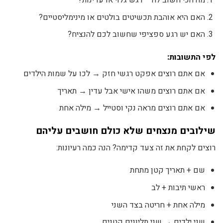
מה הכי חשוב לה – רגש גלוי או עדינות?
האם היא אוהבת תכשיטים בולטים או מינימליסטיים?
האם יש רגע ספציפי שחשוב לכם להנציח?
לפי התשובות:
אם אתם רוצים אפקט רגשי חזק → לכו על שמות הילדים
אם אתם רוצים משהו אישי אבל עדין → תאריך
אם אתם רוצים מראה נקי וסטייל → מילה אחת
שילובים מנצחים שלא כולם חושבים עליהם
רוצים לקחת את זה צעד קדימה? הנה כמה רעיונות:
שם + תאריך קטן מתחת
ראשי תיבות + לב
מילה אחת + חריטה בצד השני
שני ילדים → שני תליונים קטנים