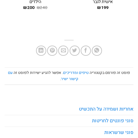
אישית לגבר
הילדים
199
₪
240
₪
200
המחיר
₪
המחיר
המקורי
הנוכחי
היה:
הוא:
₪200.
₪240.
פוסט זה פורסם בקטגוריה
טיפים ומדריכים
. אפשר להגיע ישירות לפוסט זה
עם
קישור ישיר
.
אחריות ושמירה על התכשיט
סוגי פונטים לחריטות
סוגי שרשראות