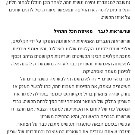
נחשבת למגונדרת זהירה ונשית יותר, לאחר מכן תוכלו לבחור תליון,
התליון ניתן להסרה או החלפה ומאפשר משחק של לוקים שונים
על אותו תכשיט.
שרשראות לגבר – מאיפה הכל התחיל
שרשראות הגברים האמיתיות הראשונות הופקו על ידי הקלטים,
אלפי שנים לפנינו. הקלטים שלטו באירלנד, והיו אומני צורפות
מתכת.הקלטים הכינו תכשיטים ושריונות מקושטים מזהב וכסף
לראשונה האנושות, והשריון כבר לא היה משמש רק להגנה אלה
לסימון מעמד ואסתטיקה.
גברים או נשים – זה לא משנה מי לבש מה כשמדברים על
העיטורים עצמם, את הפיסות העבות יותר, כמו למשל הענק או
טורק שהיה צווארון ברזל מקושקש שנועד בתחילה לסגור את
השריון בחלק של הצוואר ומאוחר יותר הפך להיות תכשיט גברי
המסמל עוז של לוחם או השתייכות למעמד הצבאי, אם תרצו, זו
שרשרת הגברים הראשונה, והיא התחילה משריון.
עכשיו בפעם הבאה שתענדו תכשיט מתכת כבד על הצוואר,
תיזכרו שאתם עונדים את השארית המעוצבת והמודרנית של שריון