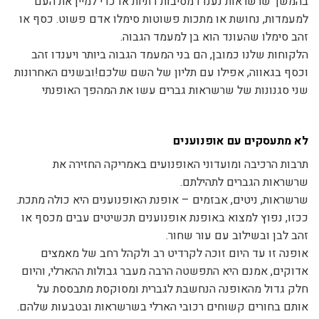
בהמשך שרשראות נענדו מסיבות דתיות או כדי למיין את העם
למעמדות, נחושת או מתכות פשוטות סימלו אדם פשוט. כסף או
זהב סימלו שהעונד הוא בן למעמד הגבוה.
הלקוחות שלנו כמובן, הם בני המעמד הגבוה ביותר ויענדו זהב
וכסף בגאווה, אפילו עם תליון של השם שלכם!ובשנים האחרונות
שני סגנונות של שרשראות גברים עשו את המהפך האופנתי
לא מתעסקים עם אופנוענים
תרבות הרכיבה ומועדוני האופנועים באמריקה החזירה את
שרשראות הגברים לתהילתם.
שרשראות, ניטים, אבזמים – אופנת האופנוענים היא כולה מתכת.
ככזו, נפוץ למצוא באופנת אופנוענים תכשיטים עבים מכסף או
זהב לבן ובשילוב עם עור שחור.
אופנה זו עד היום זוכה לקרדיט רב ולקהל רחב של מאמצים
אדוקים, אמנם היא התפשטה הרבה מעבר גבולות ההארלי, והיום
חלק גדול מהאופנה הנחשבת לגברית ומסוקסת מתבססת על
אותם בחורים קשוחים רכובי הארלי בשרשראות ובטבעות שלהם.