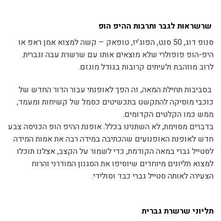
שרשראות לגבר ו
תרבות ההיפ הופ
סנופ דוג, 50 סנט, הפוג’יז, טופאק – קשה למצוא אמן ראפ או
היפ-הופ פופולרי שלא מוצאים אותו עם שרשרת עבה וגברית.
לרוב מוזהבת ולעיתים קרובות בגודל מוגזם.
בסביבות תחילת המאה, זה הפך לאופנתי עבור הדור החדש של
כוכבי מוסיקה להתקשט בתכשיטים כסמל של קשיחות ומעמד,
ממש כמו הקלטים הקדומים.
בדברים מסוימת, לא השתנינו בכלל. אופנת ההיפ הופ הכניסה צבע
חדש לאופנת האופנועים שהכתיבה במידה רבה את אמות המידה
לסטייל גברי במאה הקודמת, כדי לשמור על הקצב, אצלנו תוכלו
למצוא תליונים מיוחדים שיוסיפו את הסגנון המודרני והרוח
הצעירה לאותה סטייל גברי כבד וסולידי.
תליוני שרשרת גברית