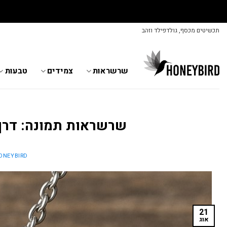
Skip
תכשיטים מכסף, גולדפילד וזהב
to
content
שרשראות
צמידים
טבעות
שרשראות תמונה: דרך
ONEYBIRD
21
אוג