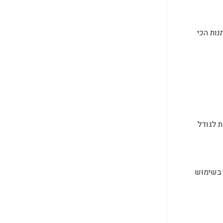
נות הכי
 לגודל
 בשימוש