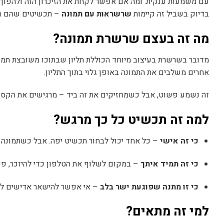
עם משמעות ענקית. ומה אם אפשר לקחת את הזיכרון הזה ולהפוך 
בדיוק בשביל זה קיימות
שרשראות עם תמונה
– תכשיטים שהם הר
מה זה בעצם שרשרת תמונה?
מדובר בשרשרת בעיצוב מיוחד הכוללת תליון שבתוכו משובצת תמונ
אחרים משלבים את התמונה באופן גלוי בתוך התליון.
זה נשמע פשוט, אבל כשמחזיקים את זה ביד – מרגישים את הקסם
למה זה תכשיט כל כך מרגש?
כי זה אישי
– כל אחד יכול לבחור תכשיט יפה. אבל כשתמונה 
כי זה תמיד איתך
– במקום לשלוף את הטלפון כדי להיזכר, פ
כי זו מתנה שפוגעת ישר בלב
– אי אפשר להישאר אדישים לש
למי זה מתאים?