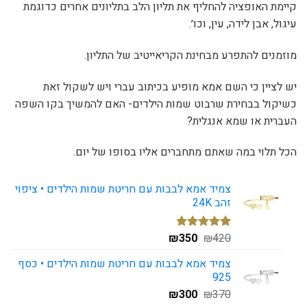
קיימת האופציה להחליף את תליון הלב בתליונים אחרים כדוגמת
עיגול, אבן לידה, עין, וכו׳.
מוזמנים להתפרע מבחינת הקריאייטיב של התליון.
יש לציין כי השם אמא מופיע בכיתוב עברי ויש לשקול זאת
כשיקול בבחירת שרבוט שמות הילדים- האם להמשיך בקו השפה
העברית או שמא אנגלית?
הכל תלוי במה שאתם מתחברים אליו בסופו של יום.
צמיד אמא לבבות עם חריטת שמות הילדים • ציפוי
זהב 24K
420
₪
350
המחיר
₪
המחיר
5
מדורגים
4.80
מתוך
המקורי
הנוכחי
5 מבוסס
צמיד אמא לבבות עם חריטת שמות הילדים • כסף
היה:
הוא:
על
דירוגים
925
₪350.
₪420.
של לקוחות
370
₪
300
המחיר
₪
המחיר