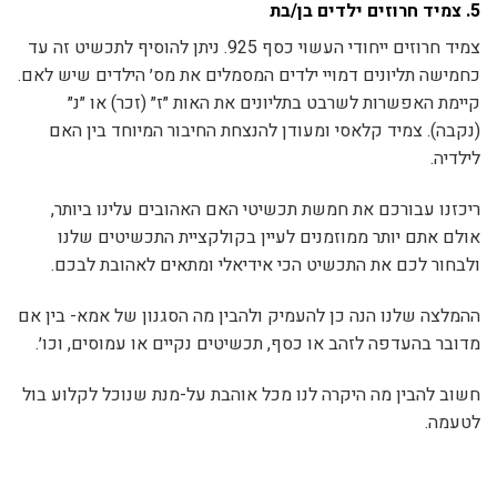
5.
צמיד חרוזים ילדים בן/בת
צמיד חרוזים ייחודי העשוי כסף 925. ניתן להוסיף לתכשיט זה עד
כחמישה תליונים דמויי ילדים המסמלים את מס׳ הילדים שיש לאם.
קיימת האפשרות לשרבט בתליונים את האות ״ז״ (זכר) או ״נ״
(נקבה). צמיד קלאסי ומעודן להנצחת החיבור המיוחד בין האם
לילדיה.
ריכזנו עבורכם את חמשת תכשיטי האם האהובים עלינו ביותר,
אולם אתם יותר ממוזמנים לעיין בקולקציית התכשיטים שלנו
ולבחור לכם את התכשיט הכי אידיאלי ומתאים לאהובת לבכם.
ההמלצה שלנו הנה כן להעמיק ולהבין מה הסגנון של אמא- בין אם
מדובר בהעדפה לזהב או כסף, תכשיטים נקיים או עמוסים, וכו׳.
חשוב להבין מה היקרה לנו מכל אוהבת על-מנת שנוכל לקלוע בול
לטעמה.