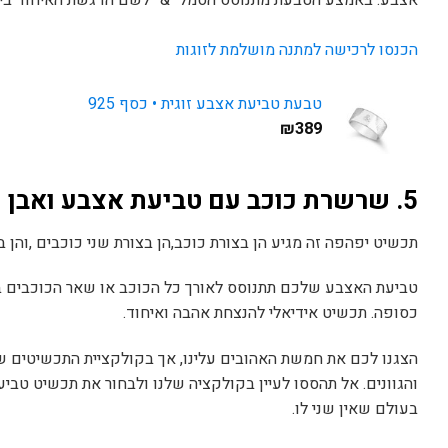
אצבע. באמצע הטבעת מתנוסס הסמל ״&” לשם הדגשת האיחוד ביני
הכנסו לרכישה למתנה מושלמת לזוגות
טבעת טביעת אצבע זוגית • כסף 925
₪
389
5. שרשרת כוכב עם טביעת אצבע ואבן
תכשיט יפהפה זה מגיע הן בצורת כוכב,הן בצורת שני כוכבים ,והן 
טביעת האצבע שלכם תתנוסס לאורך כל הכוכב או שאר הכוכבים במי
כסופה. תכשיט אידיאלי להנצחת אהבה ואיחוד.
הצגנו לכם את חמשת האהובים עלינו, אך בקולקציית התכשיטים של
והגוונים. אל תהססו לעיין בקולקציה שלנו ולבחור את תכשיט טב
בעולם שאין שני לו.