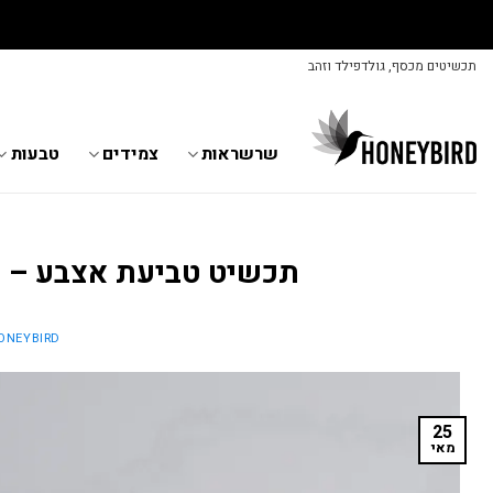
ר
Skip
תכשיטים מכסף, גולדפילד וזהב
to
content
שרשראות
צמידים
טבעות
תכשיט טביעת אצבע – הדג
ONEYBIRD
25
מאי