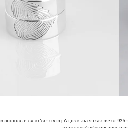
מתנה יפהפייה לזוגות שביננו. טבעת עדינה וקלאסית המגיעה בכסף 925. טביעת האצבע הנה זוגית, ולכן תראו כי על טבעת זו מת