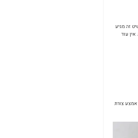
ט זה מגיע
 אין עוד
בים שביננו. שרשרת ייחודית זו מגיעה בצורת ירח והיא זמינה הן בכסף 925 והן בציפוי זהב 24k. על אמצע צורת