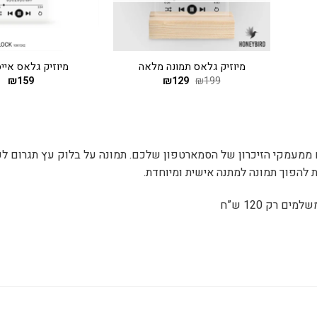
+
+
מיוזיק גלאס תמונה מלאה
מיוזיק גלאס איי
ר
199
₪
129
המחיר
₪
המחיר
159
₪
י
המקורי
הנוכחי
היה:
הוא:
₪129.
₪199.
₪
ם ממעמקי הזיכרון של הסמארטפון שלכם. תמונה על בלוק עץ תגרום לכ
להפוך תמונה למתנה אישית ומיוחדת.