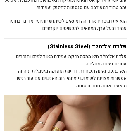
זהב אמיתי 14 קראט הוא מתכת יקרה ואיכותית, המורכבת מ־58.5%
זהב טהור המעורבב עם סגסוגות לחיזוק ועמידות.
הוא אינו משחיר או דוהה ומתאים לשימוש יומיומי. מדובר בחומר
עמיד ובעל ערך, המתאים לתכשיטים יוקרתיים.
פלדת אל־חלד (Stainless Steel)
פלדת אל־חלד היא מתכת חזקה, עמידה מאוד למים וחומרים
אחרים ואיננה מחלידה.
היא כמעט ואינה משחירה, דורשת תחזוקה מינימלית ומהווה
אפשרות מצוינת לשימוש יומיומי. רוב האנשים עם עור רגיש
מוצאים אותה נוחה ובטוחה.