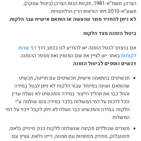
הצרכן, תשמ”א-1981, תקנות הגנת הצרכן (ביטול עסקה),
תשע”א-2010 ויתר הוראות הדין הרלוונטיות.
לא ניתן להחזיר מוצר שנעשה או הותאם אישית עבר הלקוח.
ביטול הזמנה מצד הלקוח
אם ברצונך לבטל הזמנה יש להודיע לנו בכתב דרך
דף שרות
לקוחות
באתר. יש לציין את שם המזמין ואת מספר ההזמנה.
דגשים נוספים לביטול הזמנה
תכשיטים בהתאמה אישית, תכשיטים עם חריטה, תכשיט
שהותאם ושונה במיוחד עבור הלקוח לא ניתן לבטל במידה
והחל כבר את תהליך הייצור. במידה והתכשיט לא נשלח עדין
נוכל לזכות על דמי המשלוח בלבד במידה והם שולמה ע”י
הלקוח. במידה והתכשיט כבר נשלח לא ניתן לקבל זיכוי על דמי
המשלוח.
מוצרים שכוללים סקיצה שנשלחה ללקוח כגון: מיוזיק גלאס,
פוטובלוק, מחזיק מפתחות עם תמונה, דייט גלאס, עציץ עם