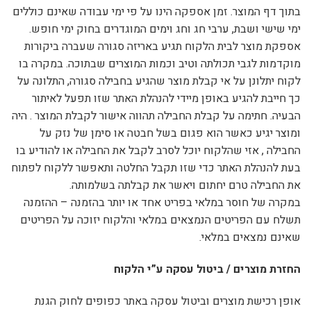
בתוך דף המוצר. זמן אספקה הינו על פי ימי עבודה שאינם כוללים
ימי שישי ושבת, ערבי חג וחג וימים המוגדרים בחוק ימי חופש.
אספקת מוצר לבית הלקוח תגיע באריזה סגורה שעברה ביקורות
מוקדמות לגבי תכולתה וטיב וכמות המוצרים שבתוכה. במקרה בו
לקוח יתלונן על אי קבלת מוצר שהגיע בחבילה סגורה, התלונה על
כך חייבת להגיע באופן מיידי להנהלת האתר שזו תפעל לאיתור
הבעיה. חתימה על קבלת החבילה תהווה אישור לקבלת המוצר . היה
ומוצר יגיע כאשר הוא פגום בשל חבטה או סימן של נזק על
החבילה , אזי שהלקוח יוכל לסרב לקבל את החבילה או להודיע בו
בעת להנהלת האתר כדי שזו תקבל החלטה ותאפשר ללקוח לפתוח
את החבילה טרם יחתום ויאשר את קבלתה בשלמותה.
במקרה של חוסר במלאי בפריט אחד או יותר בהזמנה – ההזמנה
תשלח עם הפריטים הנמצאים במלאי והלקוח יזוכה על הפריטים
שאינם נמצאים במלאי.
החזרת מוצרים / ביטול עסקה ע”י הלקוח
אופן רכישת מוצרים וביטול עסקה באתר כפופים לחוק הגנת