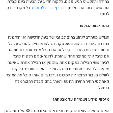
במידה והתכשיט הגיע פגום, הלקוח יודיע על הבעיה ביום קבלת
התכשיט בכתב או בטלפון דרך
דף שרות לקוחות
. כל מקרה יבדק
לגופו.
התחייבות הגולש
הגולש מתחייב לנהוג בתום לב וביושר בעת הרכישה ואו ההזמנה
כמו גם לאחר הרכישה והאספקה. הגולש מתחייב להודיע על כל
טעות במשלוח המוצר שקיבל או אם קיבל מוצר אחר בטעות או
אם קיבל יותר ממוצר אחד שהזמין. לדוגמא: אם הלקוח קיבל
לביתו שתי חבילות במקום אחת שהזמין או חבילה אחרת שאיננה
מיועדת לו. היה וטעות כזו תתגלה על ידי האתר מתחייב הלקוח
לשלם בעבור המוצר את הסכום וערכו ביום אותו קיבל את המוצר
וזאת לפי מחיר מחירון החנות והאתר ביום קבלת המוצר אליו
בפועל.
איסוף מידע ושמירה על אבטחתו
האתר פועל בהתאם לתקנים והינו אתר מאובטח SSL על מנת להגן