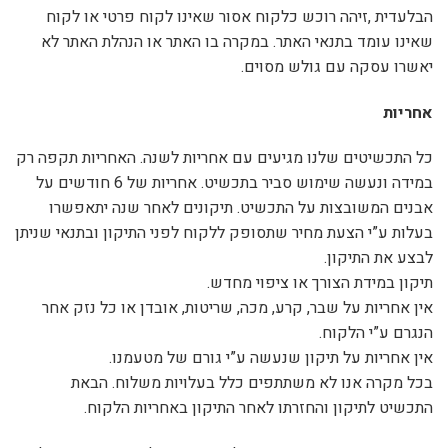
הבלעדית ,זיהה רוכש כלקוח אסור שאינו לקוח פרטי או לקוח
שאינו עומד בתנאי האתר. במקרה בו האתר או הנהלת האתר לא
יאשרו עסקה עם גולש מסוים.
אחריות
כל התכשיטים שלנו מגיעים עם אחריות לשנה. האחריות תקפה רק
במידה ונעשה שימוש סביר בתכשיט. אחריות של 6 חודשים על
אבנים המשובצות על התכשיט. תיקונים לאחר שנה יתאפשרו
בעלות ע”י הצעת מחיר שתסופק ללקוח לפני התיקון ובתנאי שניתן
לבצע את התיקון.
תיקון במידת הצורך או ציפוי מחדש.
אין אחריות על שבר, קרע, מכה, שריטות, אובדן או כל נזק אחר
הנגרם ע”י הלקוח.
אין אחריות על תיקון שנעשה ע”י גורם של מטעמנו.
בכל מקרה אנו לא משתתפים כלל בעלויות משלוח. הבאת
התכשיט לתיקון והחזרתו לאחר התיקון באחריות הלקוח.