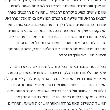
על מנת שנוכל למלא אחר הצעתך לרכישת מוצר (להלן: “הזמנתך”),
יש צורך שהמוצרים שהזמנת יימצאו במלאי חנות האתר. למרות
שאנו עושים כמיטב יכולתנו להבטיח שהמוצרים המוצגים באתר
יימצאו במלאי, הרי שלעתים מוצרים המוצגים באתר אזלו מהמלאי.
אם המוצרים חסרים, תשלח לך הודעה מתאימה באמצעות הדואר
האלקטרוני שלך או באמצעות הטלפון. במקרה הזה, אנו שומרים
לעצמנו את הזכות להגיש לך, במידה וישנה כזאת, הצעה לרכישת
מוצר חלופי בעל אופי ומחיר דומים. אם תקבל את הצעתנו,
יעודכנו פרטי הזמנתך מחדש. אם החלטת לסרב, תימחק הזמנתך
וכרטיס האשראי שלך לא יחויב.
בכל כניסה למוצר באתר ובכל סוג של מכירה יש לבצע הרשמה
אלא אם הלקוח מוגדר כלקוח רשום. רכישות יתבצעו רק בפועל
על ידי אישור כרטיס האשראי. מועדי אספקה יחלו רק לאחר קבלת
האישור מחברת כרטיסי האשראי. כרטיס אשראי שנמסר על ידי
גולש ואשר אישור של חברת כרטיסי האשראי תסורב תהווה ראיה
לביטול עסקה מבחינת האתר . הגולש יכול לפנות ולתקן את
האישור לתשלום וזאת במידה והאתר יאשר את השינוי . המחירים
באתר כוללים מע”מ, אלא אם צוין אחרת.