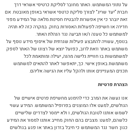
על נתוני המשתמש. האתר מחובר לסליקת כרטיסי אשראי דרך
חברת “יעד שריג” לצורך סליקת כרטסי אשראי באופן מאובטח. אם
זאת יובהר כי אין אפשרות להבטיח חסינות מלאה של המידע מפני
חדירה או חשיפה לפעולות האסורות בחוק. במקרה כזה לא תהיה
למשתמש כל טענה ו/או תביעה נגד הנהלת האתר.
בנוסף, עשויה להתבצע פעילות שגרתית של איסוף מידע נוסף על
משתמש באתר וזאת לרוב, כפועל יוצא של רצונו של האתר לספק
למשתמשות בו חוויית גלישה מהנה, יעילה ומותאמת לכל
משתמשת באופן אישי. כך, יתאפשר לאתר להתאים למשתמש
תכנים המעניינים אותו ולהקל עליו את הגישה אליהם.
הצהרת פרטיות
אנו נעשה את המרב כדי להימנע מחשיפת פרטים אישיים של
הגולשים, למעט אלו המוצגים בפרופיל המשתמש. המידע עשוי
לשמש אותנו לטובת הגולשים, ו ולא יימסר לצדדים שלישיים
כלשהם, למעט: מצבים בהם החוק מחייב אותנו למסור את המידע
כגון: חשד נגד המשתמש כי חיבל בזדון באתר או פגע בגולשים