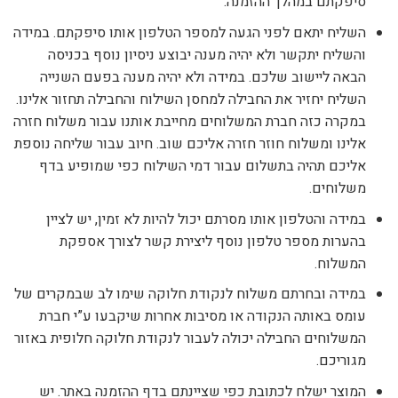
סיפקתם במהלך ההזמנה.
השליח יתאם לפני הגעה למספר הטלפון אותו סיפקתם. במידה
והשליח יתקשר ולא יהיה מענה יבוצע ניסיון נוסף בכניסה
הבאה ליישוב שלכם. במידה ולא יהיה מענה בפעם השנייה
השליח יחזיר את החבילה למחסן השילוח והחבילה תחזור אלינו.
במקרה כזה חברת המשלוחים מחייבת אותנו עבור משלוח חזרה
אלינו ומשלוח חוזר חזרה אליכם שוב. חיוב עבור שליחה נוספת
אליכם תהיה בתשלום עבור דמי השילוח כפי שמופיע בדף
משלוחים.
במידה והטלפון אותו מסרתם יכול להיות לא זמין, יש לציין
בהערות מספר טלפון נוסף ליצירת קשר לצורך אספקת
המשלוח.
במידה ובחרתם משלוח לנקודת חלוקה שימו לב שבמקרים של
עומס באותה הנקודה או מסיבות אחרות שיקבעו ע”י חברת
המשלוחים החבילה יכולה לעבור לנקודת חלוקה חלופית באזור
מגוריכם.
המוצר ישלח לכתובת כפי שציינתם בדף ההזמנה באתר. יש