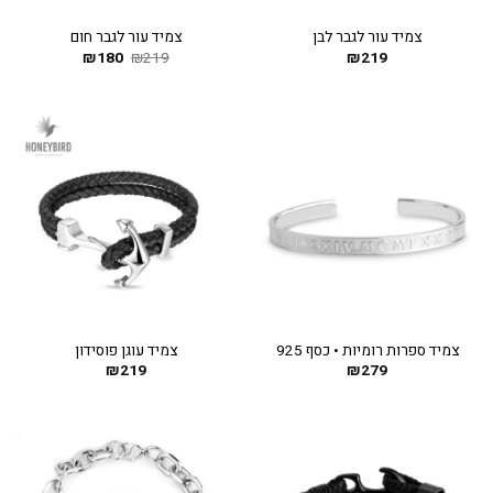
צמיד עור לגבר לבן
צמיד עור לגבר חום
219
₪
219
₪
180
המחיר
₪
המחיר
המקורי
הנוכחי
היה:
הוא:
₪180.
₪219.
צמיד ספרות רומיות • כסף 925
צמיד עוגן פוסידון
₪
219
₪
279