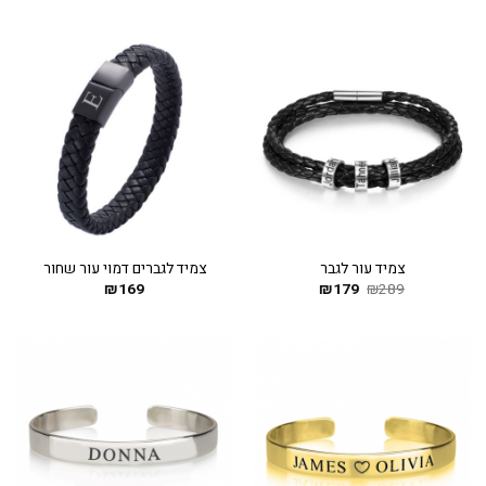
צמיד עור לגבר
צמיד לגברים דמוי עור שחור
289
₪
179
המחיר
₪
המחיר
169
₪
המקורי
הנוכחי
היה:
הוא:
₪179.
₪289.