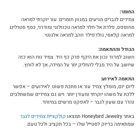
החומר:
צמידים לגברים מגיעים במגוון חומרים: עור יוקרתי למראה
מחוספס, פלדת אל-חלד למראה טכנולוגי ומודרני, כסף סטרלינג
למראה קלאסי, גולדפילד וזהב למראה אלגנטי.
הגודל וההתאמה:
חשוב למדוד נכון את היקף פרק כף היד. צמיד נוח הוא כזה
שיושב על היד מבלי להחליק יתר על המידה, אך לא לוחץ.
התאמה לאירוע:
ליום יום, מומלץ צמיד עור או מתכת פשוט. לאירועים – אפשר
ללכת על משהו יוקרתי ומעודן יותר. ויש גם צמידים שמשתלבים
נהדר עם שעון לגבר – לאפקט מרשים במיוחד.
באתר Honeybird Jewelry תמצאו
קולקציית צמידים לגבר
שמתאימה בדיוק לסטייל שלו – בכל תקציב ולכל טעם.