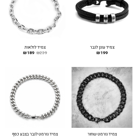
צמיד עוגן לגבר
צמיד לולאות
199
₪
239
₪
189
המחיר
₪
המחיר
המקורי
הנוכחי
היה:
הוא:
₪189.
₪239.
צמיד גורמט שחור
צמיד גורמט לגבר בצבע כסף