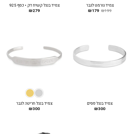
צמיד גורמט לגבר
צמיד בנגל קשיח דק • כסף 925
199
₪
179
המחיר
₪
המחיר
279
₪
המקורי
הנוכחי
היה:
הוא:
₪179.
₪199.
צמיד בנגל פסים
צמיד בנגל חריטה לגבר
₪
300
₪
300