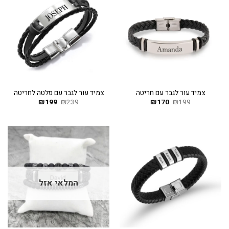
צמיד עור לגבר עם חריטה
צמיד עור לגבר עם פלטה לחריטה
199
₪
170
המחיר
₪
המחיר
239
₪
199
המחיר
₪
המחיר
המקורי
הנוכחי
המקורי
הנוכחי
היה:
הוא:
היה:
הוא:
₪199.
₪239.
₪170.
₪199.
המלאי אזל