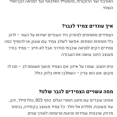
האורבני ועד הרוקנרול, מהסטייל האלגנטי ועד למראה הקז'ואלי
הנצחי.
איך עונדים צמיד לגבר?
הצמידים מתאימים למפרק היד ונענדים ישירות על העור – לרוב
בלי תוספות נוספות. אפשר לשלב צמיד עם שעון, או להוסיף כמה
צמידים דקים למראה שכבתי מודרני. אבל לא חייב – צמיד בודד
מעוצב היטב עושה את העבודה.
טיפ חשוב: שמרו על איזון. אם הצמיד מושך תשומת לב – תנו לו
מקום. אם הוא עדין – השתלבו איתו בלוק כולל.
ממה עשויים הצמידים לגבר שלנו?
אנחנו עובדים עם מיטב חומרי הגלם: כסף 925, גולדפילד, זהב,
עור משובח, ופלדת אל-חלד. כל צמיד מעוצב בקפידה, בגימור
מדויק שיבטיח עמידות ונראות מרשימה לאורך שנים.