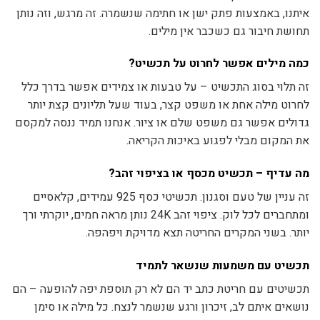
איתנו, באמצעות פתק ישן או חתימה שנשמרה. זה מרגש, וזה נותן
תחושת חיבור גם כשכבר אין מילים.
כמה מילים אפשר לחרוט על תכשיט?
זה תלוי בסוג התכשיט – על טבעות או צמידים אפשר בדרך כלל
לחרוט מילה אחת או משפט קצר, בעוד שעל תליונים קצת יותר
גדולים אפשר גם משפט שלם או ציור. אנחנו תמיד ננסה למקסם
את המקום מבלי לפגוע באיכות הקריאה.
מה עדיף – תכשיט מכסף או בציפוי זהב?
זה עניין של טעם וסגנון. תכשיטי כסף 925 עמידים, קלאסיים
ומתחברים לכל לוק. ציפוי זהב 24K נותן מראה חמים, יוקרתי ורך
יותר. בשני המקרים החריטה תצא מדויקת ויפהפה.
תכשיט עם משמעות שנשאר לתמיד
תכשיטים עם חריטת כתב יד הם לא רק תוספת יפה להופעה – הם
נושאים איתם לב, זיכרון ורגע שנשמר לנצח. כל מילה או סימן