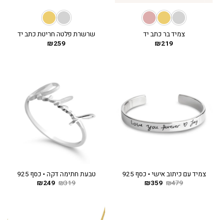
צמיד בר כתב יד
שרשרת פלטה חריטת כתב יד
₪
259
₪
219
צמיד עם כיתוב אישי • כסף 925
טבעת חתימה דקה • כסף 925
479
₪
359
המחיר
₪
המחיר
319
₪
249
המחיר
₪
המחיר
המקורי
הנוכחי
המקורי
הנוכחי
היה:
הוא:
היה:
הוא:
₪249.
₪319.
₪359.
₪479.