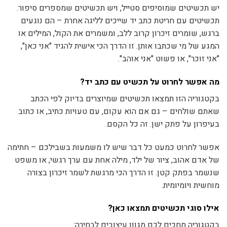
יש תכשיטים שמוסיפים סטייל, ויש תכשיטים שמספרים סיפור.
תכשיטים עם חריטת כתב יד שייכים לליגה אחרת – הם נוגעים
ברגש, שומרים זיכרון קרוב ללב, ומשמרים את הקול, המילים או
המגע של מי שכתבו אותן. זו הדרך הכי אישית להגיד "אני כאן",
"אני זוכר", או פשוט "אני אוהב".
מה אפשר לחרוט על תכשיט עם כתב יד?
בקטגוריה הזו תמצאו תכשיטים שמיוצרים בדיוק לפי הכתב
שאתם שולחים – גם אם הוא עקום, עם טעויות כתיב, או כתוב
בעיפרון על פתק ישן. זה כל הקסם.
אפשר לחרוט כמעט כל דבר שיש לו משמעות בשבילכם – חתימה
של אדם אהוב, ציור של ילד, מילה אחת עם ערך רגשי, או משפט
שנשמר בפתק קטן. זו הדרך הכי מרגשת לשמר זיכרון בצורה
מוחשית ויומיומית.
אילו סוגי תכשיטים תמצאו כאן?
בקטגוריה מחכים לכם מגוון עיצובים לבחירה: