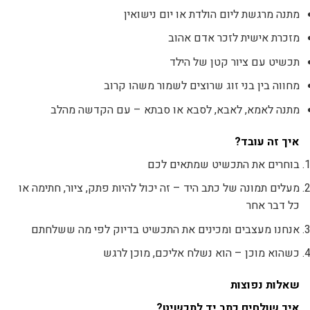
מתנה מרגשת ליום הולדת או יום נישואין
מזכרת אישית לזכר אדם אהוב
תכשיט עם ציור קטן של הילד
מחווה בין בני זוג שרוצים לשמור משהו קרוב
מתנה לאמא, לאבא, לסבא או סבתא – עם הקדשה מהלב
איך זה עובד?
בוחרים את התכשיט שמתאים לכם
מעלים תמונה של כתב היד – זה יכול להיות פתק, ציור, חתימה או
כל דבר אחר
אנחנו מעצבים ומכינים את התכשיט בדיוק לפי מה ששלחתם
כשהוא מוכן – הוא נשלח אליכם, מוכן לרגש
שאלות נפוצות
איך שולחים כתב יד לתכשיט?