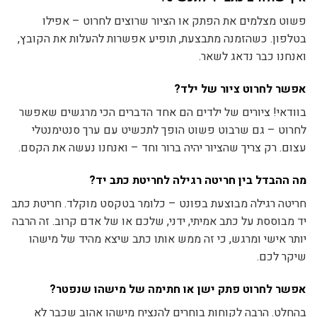
פשוט מצלמים את הפתק או הציור שרוצים לחרוט – אפילו
בטלפון. כשהזמנה מתבצעת, תופיע אפשרות להעלות את הקובץ,
ואנחנו כבר נדאג לשאר.
אפשר לחרוט ציור של ילד?
בוודאי! ציורים של ילדים הם אחד הדברים הכי מרגשים שאפשר
לחרוט – גם שרבוט פשוט הופך לתכשיט עם ערך סנטימנטלי
עצום. רק צריך שהציור יהיה ברור וחד – ואנחנו נעשה את הקסם.
מה ההבדל בין חריטה רגילה לחריטת כתב יד?
חריטה רגילה מבוצעת בפונט – כלומר בטקסט מוקלד. חריטת כתב
יד מבוססת על כתב אמיתי, ידני, שלכם או של אדם קרוב. זה הרבה
יותר אישי ומרגש, כי זה ממש אותו כתב שיצא מהיד של מישהו
שיקר לכם.
אפשר לחרוט פתק ישן או חתימה של מישהו שנפטר?
בהחלט. הרבה לקוחות בוחרים להנציח מישהו אהוב שכבר לא