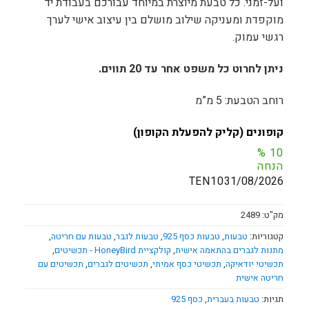
ועל-זמני. כל טבעת מיוצרת במיוחד עבורכם בעבודת יד
מוקפדת ומעניקה שילוב מושלם בין עיצוב אישי לערך
רגשי עמוק.
ניתן לחרוט כל משפט אחר עד 20 תווים.
רוחב הטבעת: 5 מ”מ
קופונים (קליק להפעלת הקופון)
%
10
הנחה
TEN10
31/08/2026
מק"ט:
2489
קטגוריות:
טבעות
,
טבעות כסף 925
,
טבעות לגבר
,
טבעות עם חריטה
,
מתנות לגברים בהתאמה אישית
,
קולקציית HoneyBird - תכשיטים
,
תכשיטי יודאיקה
,
תכשיטי כסף אמיתי
,
תכשיטים לגברים
,
תכשיטים עם
חריטה אישית
תגיות:
טבעות בעברית
,
כסף 925