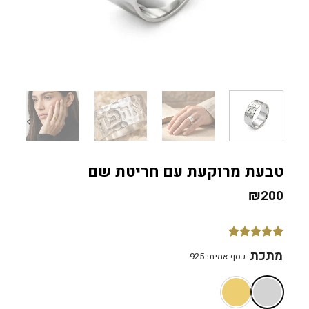
טבעת מרוקעת עם חריטת שם
₪
200
1
מדורג
5
מתכת
:
כסף אמיתי 925
מתוך 5
מבוסס על
דירוגים של
לקוחות