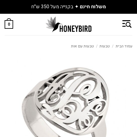
משלוח חינם
✦ בקנייה מעל 350 ש"ח
Skip
to
0
content
עמוד הבית
/
טבעות
/
טבעות עם אות