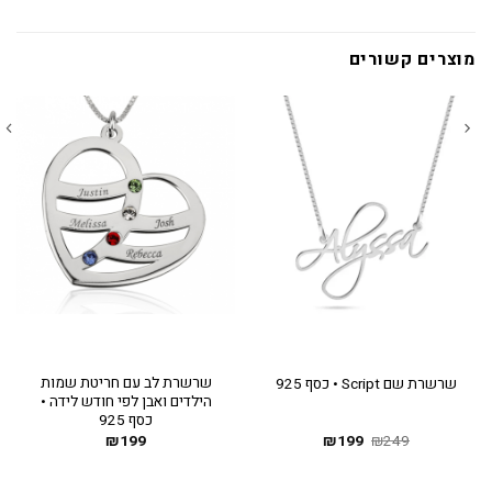
מוצרים קשורים
שרשרת לב עם חריטת שמות
שרשרת שם Script • כסף 925
הילדים ואבן לפי חודש לידה •
כסף 925
249
₪
199
המחיר
₪
המחיר
199
₪
המקורי
הנוכחי
היה:
הוא:
₪199.
₪249.