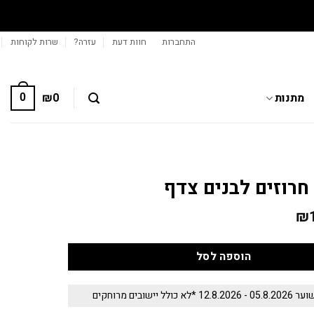
התחברות
חוות דעת
עזרה?
שרות לקוחות
מתנות
0
₪
0
רוזים לבנים צדף
יר
₪
המחיר
ורי
הנוכחי
הוא:
₪169.
₪1
הוספה לסל
 יישובים מרוחקים