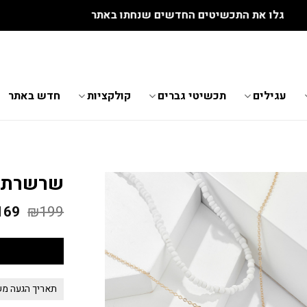
גלו את התכשיטים החדשים שנחתו באתר
עגילים
תכשיטי גברים
קולקציות
חדש באתר
שרשרת ח
199
₪
169
המח
המק
היה:
99.
תאריך הגעה משוער 05.8.2026 - 12.8.2026 *לא כולל