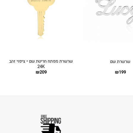
+
+
שרשרת מפתח חריטת שם • ציפוי זהב
שרשרת שם
24K
₪
209
₪
199