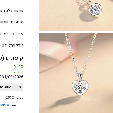
שרשרת לב משוב
מגיע עם שרשרת בא
עשוי פליז מצו
גודל התליון 10*10 מ”מ
קופונים (ק
%
10
הנחה
0
31/08/2026
תאריך הגעה משוער 05.8.2026 - 12.8.2026 *לא כולל
מק"ט:
25763
קטגוריות:
90 MIN
,