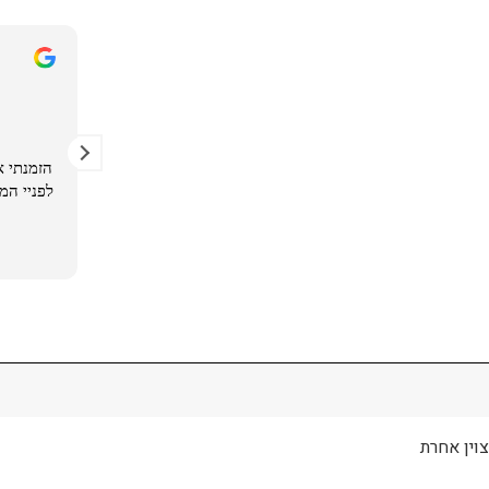
rei ۶ৎ
12 לפני חודשים
הזמנתי שתי שרשראות עם בקשה אישית.
ל מה שדמיינתי ורציתי, עשוי מחומר חזק ואיכותי, והגיע תוך
הזמנתי את
יומיים.
לפניי המו
שירות לקוחות מהיר, ענו לי על שאלות ועזרו לי.
ממש אהבתי, תודות🙏🥹
קרא עוד