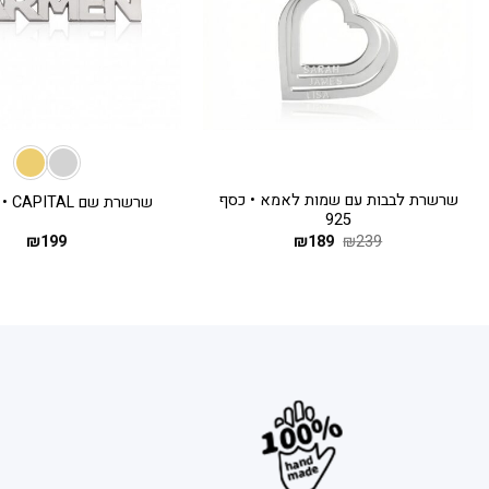
+
שרשרת לבבות עם שמות לאמא • כסף
שרשרת שם CAPITAL • כסף 925
925
239
₪
189
המחיר
₪
המחיר
199
₪
המקורי
הנוכחי
היה:
הוא:
₪189.
₪239.