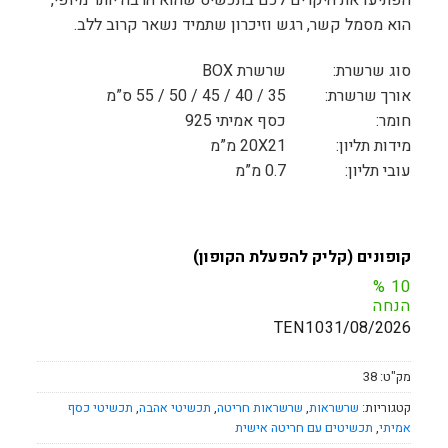
הפתיעו את היקרים לכם בתכשיט שהוא הרבה יותר מיופי,
הוא מסמל קשר, רגש וזיכרון שתמיד נשאר קרוב ללב.
סוג שרשרת:
שרשרת BOX
אורך שרשרת:
35 / 40 / 45 / 50 / 55 ס”מ
חומר:
כסף אמיתי 925
מידות תליון:
20X21 מ”מ
עובי תליון:
0.7 מ”מ
קופונים (קליק להפעלת הקופון)
%
10
הנחה
TEN10
31/08/2026
מק"ט:
38
קטגוריות:
שרשראות
,
שרשראות חריטה
,
תכשיטי אהבה
,
תכשיטי כסף
אמיתי
,
תכשיטים עם חריטה אישית