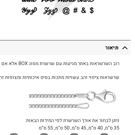
תיאור
רוב השרשראות באתר מגיעות עם שרשרת מסוג BOX אלא אם צוין אחרת
שרשראות ציפוי זהב עשויות מתכות בסיס איכותיות ומצופות זהב 24 קראט להענקת מראה יוקרתי ואיכות גבו
ניתן לבחור את אורך השרשרת לפי המידות הבאות:
35 ס”מ, 40 ס”מ, 45 ס”מ, 50 ס”מ, 55 ס”מ