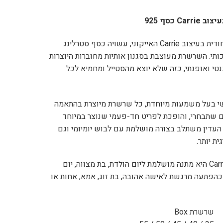
C כסף 925
שרשרת שם ייחודית בעיצוב Carrie האייקוני, עשויה כסף סטרלינג
ואיכותי. השרשרת מעוצבת בסגנון אותיות מחוברות היוצרות
טי ואופנתי, כזה שלא יוצא מהסטייל ומחמיא לכל
י בעל משמעות מיוחדת, כל שרשרת מיוצרת בהתאמה
שתבחרי, והופכת לפריט חד-פעמי שנוצר במיוחד
 העדין משתלב בצורה מושלמת עם לבוש יומיומי וגם
ת יותר.
שרשרת שם Carrie היא מתנה מושלמת ליום הולדת, בת מצווה, יום
ו כהפתעה מרגשת לאישה אהובה, בת זוג, אמא, אחות או
שרשרת Box