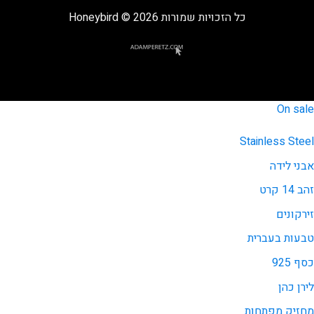
כל הזכויות שמורות 2026 © Honeybird
On sale
Stainless Steel
אבני לידה
זהב 14 קרט
זירקונים
טבעות בעברית
כסף 925
לירן כהן
מחזיק מפתחות