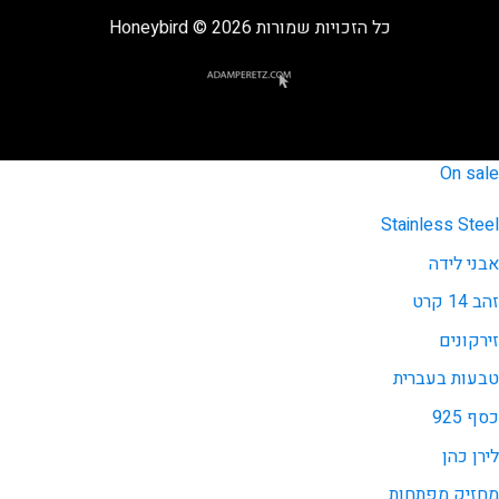
כל הזכויות שמורות 2026 © Honeybird
On sale
Stainless Steel
אבני לידה
זהב 14 קרט
זירקונים
טבעות בעברית
כסף 925
לירן כהן
מחזיק מפתחות