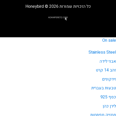
כל הזכויות שמורות 2026 © Honeybird
On sale
Stainless Steel
אבני לידה
זהב 14 קרט
זירקונים
טבעות בעברית
כסף 925
לירן כהן
מחזיק מפתחות