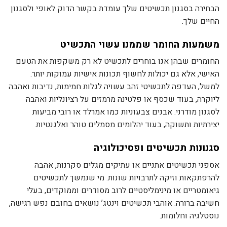
הבחירה בסגנון תכשיטים שלך עומדת בקשר הדוק לאופי ולסגנון
החיים שלך.
משמעות החומר שממנו עשוי התכשיט
החומרים שבהן אנו בוחרים לתכשיט לא רק משקפות את הטעם
האישי, אלא גם יכולות לחשוף תכונות אישיות עמוקות יותר.
למשל, העדפה לתכשיטי זהב עשויה לגלות חמימות, נדיבות ואהבה
ליוקרה, בעוד שכסף או פלטינה מרמזים על רציונליות ואהבה
לסגנון מודרני. אבנים צבעוניות כמו אמרלד או רובי מביעות
יצירתיות ותשוקה, בעוד יהלומים מסמלים טוהר ואלגנטיות.
סגנונות תכשיטים ופסיכולוגיה
אספני תכשיטים אתניים או עתיקים מגלים סקרנות, אהבה
להרפתקאות וזיקה לתרבויות שונות. מי שנמשך לתכשיטים
גיאומטריים או מינימליסטיים לרוב מסודרים וממוקדים, בעלי
חשיבה ברורה. אוהבי תכשיטים וינטג’ נושאים בחובם נפש רגישה,
נוסטלגיה וחלומות.