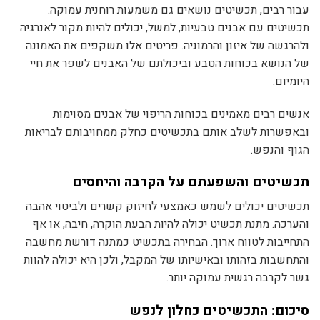
עבור רבים, תכשיטים נושאים גם משמעות רוחנית עמוקה.
תכשיטים עם אבנים טבעיות, למשל, יכולים להיות מקור לאנרגיה
ולהרגשה של איזון והרמוניה. פריטים אלו משקפים את האמונה
של הנושא בכוחות הטבע וביכולתם של האבנים לשפר את חיי
היומיום.
אנשים רבים מאמינים בכוחות הריפוי של אבנים מסוימות
ובאפשרות לשלב אותם בתכשיטים כחלק ממחויבותם לבריאות
הגוף והנפש.
תכשיטים והשפעתם על הקרבה והיחסים
תכשיטים יכולים לשמש כאמצעי לחיזוק קשרים ולביטוי אהבה
והערכה. מתנת תכשיט יכולה להיות הבעת הוקרה, חיבה, או אף
התחייבות לטווח ארוך. הבחירה בתכשיט כמתנה דורשת מחשבה
והתחשבות בזהותו ובאישיותו של המקבל, ולכן היא יכולה להוות
גשר לקרבה רגשית עמוקה יותר.
סיכום: התכשיטים כחלון לנפש