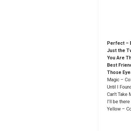
Perfect – 
Just the T
You Are T
Best Frien
Those Eye
Magic – Co
Until I Fou
Can’t Take 
I’ll be the
Yellow – C