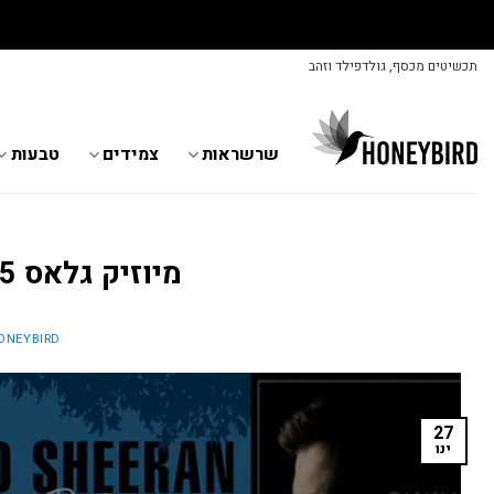
Skip
תכשיטים מכסף, גולדפילד וזהב
to
content
שרשראות
צמידים
טבעות
מיוזיק גלאס 25 השירים שהכי אהבתם
ONEYBIRD
27
ינו