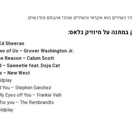
Ed Sheeran
wo of Us – Grover Washington Jr.
he Reason – Calum Scott
d – Saweetie feat. Doja Cat
s – New West
ldplay
nd You – Stephen Sanchez
My Eyes off You – Frankie Valli
re for you – The Rembrandts
oldplay