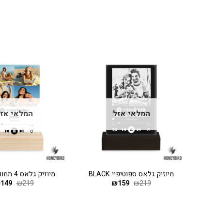
המלאי אזל
המלאי אז
+
+
מיוזיק גלאס ספוטיפיי BLACK
מיוזיק גלאס 4 תמונות קולאז
ר
219
₪
159
המחיר
₪
המחיר
219
₪
149
המחי
₪
י
המקורי
הנוכחי
המקו
היה:
הוא:
היה:
219.
₪159.
₪219.
₪