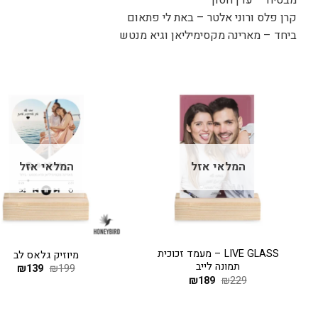
קרן פלס ורוני אלטר – באת לי פתאום
ביחד – מארינה מקסימיליאן וגיא מנטש
המלאי אזל
המלאי אזל
+
LIVE GLASS – מעמד זכוכית
מיוזיק גלאס לב
תמונה לייב
199
₪
139
המחיר
₪
המחי
המקורי
הנוכח
229
₪
189
המחיר
₪
המחיר
היה:
הוא:
המקורי
הנוכחי
139.
₪199.
היה:
הוא:
₪189.
₪229.