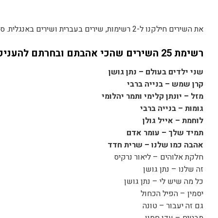
את השירים חילקנו ל-2 רשימות, שירים בעברית ושירים באנגלית. סדר השירים הוא אקראי והשירים שהכי אהבתם מודגשים.
רשימת 25 השירים שהכי אהבתם ובחרתם להעניק במתנה על מיוזיק גלאס:
שני ילדים בעולם – נתן גושן
קרן שמש – בנייה ברבי
מזל – יונתן קלימי ותמר יהלומי
גומות – בנייה ברבי
לוחמת – אייל גולן
תמיד שלך – עומר אדם
אהבה כמו שלנו – שרית חדד
חלקת אלוהים – ליאור נרקיס
זה שלנו – נתן גושן
כל מה שיש לי – נתן גושן
יסמין – הפיל הכחול
גם זה יעבור – טונה
מבטיח – עדן חסון