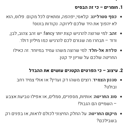
1. חומרים – כי זה הבסיס
כסף סטרלינג
: קלאסי, יפהפה, ומתאים לכל מקום. פלוס, הוא
לא יהפוך את היד שלכם לירוקה. נקודות בונוס!
זהב
: למי שרוצה להרגיש קצת יותר fancy. יש זהב צהוב, לבן,
ורוד – תבחרו מה שגורם לכם להרגיש כמו מיליון דולר.
פלדת אל-חלד
: למי שרוצה משהו עמיד במיוחד. זה כאילו
החריטה שלכם על שריון יד קטן.
2. עיצוב – כי הפרטים הקטנים עושים את ההבדל
סגנון הצמיד
: רוצים משהו דק ועדין? או אולי צמיד רחב
ובולט?
סוג החריטה
: אותיות, מספרים, סמלים, או אפילו טביעת אצבע
– השמיים הם הגבול!
מיקום החריטה
: על החלק החיצוני לכולם לראות, או בפנים רק
בשבילכם?