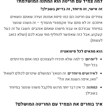
למה צמיד עם חריטה הוא המתנה המושלמת?
זה אישי, זה מיוחד, זה בדיוק בשבילך!
צמידים עם חריטה הם כמו פיסת אמנות זעירה שאתם נושאים
איתכם. זה לא סתם עוד אקססורי מהמדף – זה משהו שנוצר
במיוחד עבורכם או עבור מישהו שאתם אוהבים. חשבו על זה כעל
קעקוע, אבל כזה שאפשר להחליף מתי שבא לכם (ושלא כואב
לעשות).
הוא מתאים לכל סיטואציה
ליומיום
: כי למה שלא תזכירו לעצמכם כמה אתם מדהימים
בכל יום?
לאירועים מיוחדים
: זה הטאץ’ המושלם שיגרום לכולם לשאול
“וואו, איפה השגת את זה?”
כמתנה
: כי אין דבר יותר מרגש מלקבל משהו שנוצר במיוחד
בשבילך.
איך בוחרים את הצמיד עם החריטה המושלם?