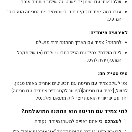
שלבו אותו עם שעון יד פשוט. זה שילוב שתמיד עובד.
ענדו כמה צמידים דקים יחד, כשהצמיד עם החריטה הוא כוכב
המופע.
לאירועים מיוחדים:
לחתונה? צמיד עם תאריך החתונה יהיה מושלם.
ליום הולדת? צמיד עם הגיל החדש שלכם (או של מקבל
המתנה) יהיה להיט.
טיפ סטייל חם:
נסו לשלב צמיד עם חריטה עם תכשיטים אחרים באותו סגנון.
למשל, [צמיד עם חריטה](קישור לקטגוריית צמידים עם חריטה)
יחד עם שרשרת תואמת יוצר לוק מתואם ואלגנטי.
למי צמיד עם חריטה הוא המתנה המושלמת?
לעצמכם
: כי אתם ראויים למשהו מיוחד. נקודה.
לבן/בת הזוג
: זו דרך מקורית להגיד “אני אוהב/ת אותך” בלי