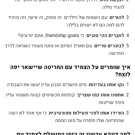
להגיד מילה.
להורים
: עם השמות של הילדים. זה מתוק, זה אישי, וזה מזכיר
להם למה הם לא ישנים בלילה.
לחברים הכי טובים
: כי friendship goals, אתם יודעים?
לבוגרים טריים
: עם תאריך הסיום או מוטו מעורר השראה לדרך
החדשה.
איך שומרים על הצמיד עם החריטה שיישאר יפה
לנצח?
נקו אותו בעדינות
: מים פושרים וסבון עדין יעשו את העבודה.
אחסנו אותו כמו שצריך
: קופסת תכשיטים קטנה תשמור עליו
מפני שריטות.
הורידו אותו לפני פעילות ספורטיבית
: כי אף אחד לא רוצה
שהחריטה שלו תימרח על מוט המתח.
למה דווקא עכשיו זה הזמן המושלם לצמיד עם