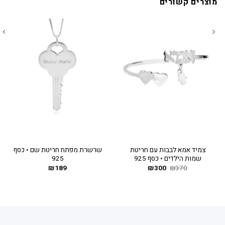
מוצרים קשורים
צמיד אמא לבבות עם חריטת
שרשרת מפתח חריטת שם • כסף
שמות הילדים • כסף 925
925
370
₪
300
המחיר
₪
המחיר
189
₪
המקורי
הנוכחי
היה:
הוא:
₪300.
₪370.