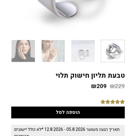
טבעת תליון חישוק תלוי
229
₪
209
המחיר
₪
המחיר
המקורי
הנוכחי
היה:
הוא:
₪209.
₪229.
2
מדורגים
5
הוספה לסל
מתוך 5
מבוסס על
דירוגים של
לקוחות
תאריך הגעה משוער 05.8.2026 - 12.8.2026 *לא כולל יישובים