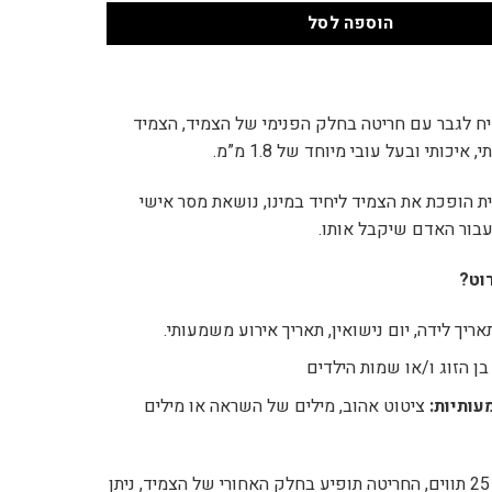
הוספה לסל
ח לגבר עם חריטה בחלק הפנימי של הצמיד, הצמיד
איכותי ובעל עובי מיוחד של 1.8 מ”מ.
ת הופכת את הצמיד ליחיד במינו, נושאת מסר אישי
בור האדם שיקבל אותו.
וט?
ריך לידה, יום נישואין, תאריך אירוע משמעותי.
 הזוג ו/או שמות הילדים
עותיות:
ציטוט אהוב, מילים של השראה או מילים
ניתן לחרוט עד 25 תווים, החריטה תופיע בחלק האחורי של הצמיד, ניתן