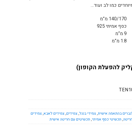
יוחדים כמו לב ועוד…
140/170 מ”מ
כסף אמיתי 925
9 מ”מ
1.8 מ”מ
ליק להפעלת הקופון)
TEN1
גברים בהתאמה אישית
,
צמידי בנגל
,
צמידים
,
צמידים לאבא
,
צמידים
ריטה
,
תכשיטי כסף אמיתי
,
תכשיטים עם חריטה אישית