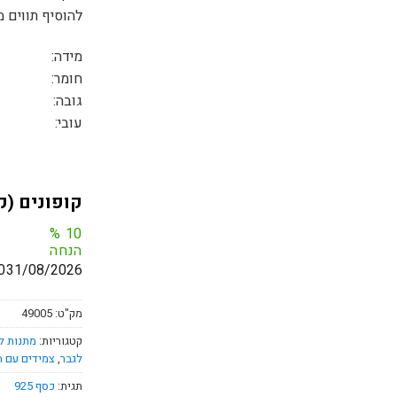
להוסיף תווים מ
מידה:
חומר:
גובה:
עובי:
קופונים (ק
%
10
הנחה
0
31/08/2026
מק"ט:
49005
קטגוריות:
מתנות ל
לגבר
,
צמידים עם ח
תגית:
כסף 925