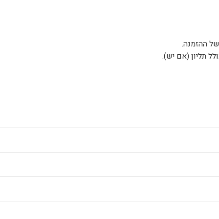
של ההזמנה.
ל תליון (אם יש).