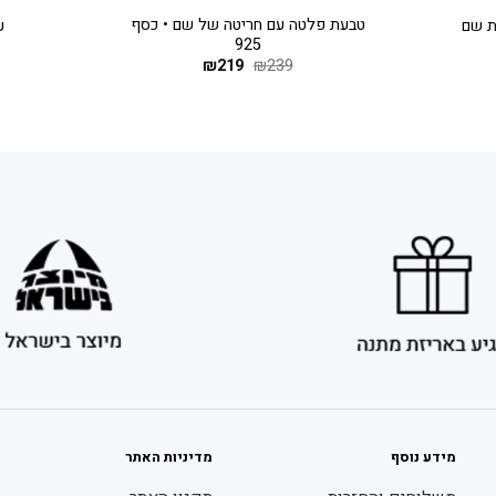
טבעת פלטה עם חריטה של שם • כסף
ת שם
ע
925
239
₪
219
המחיר
₪
המחיר
המקורי
הנוכחי
היה:
הוא:
₪219.
₪239.
מידע נוסף
מדיניות האתר