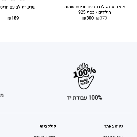
צמיד אמא לבבות עם חריטת שמות
שרשרת לב עם חריט
הילדים • כסף 925
370
₪
300
המחיר
₪
המחיר
189
₪
המקורי
הנוכחי
היה:
הוא:
₪300.
₪370.
ניווט באתר
קולקציות