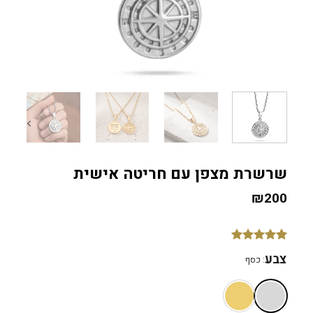
שרשרת מצפן עם חריטה אישית
₪
200
1
מדורג
5
צבע
:
כסף
מתוך 5
מבוסס על
דירוגים של
לקוחות