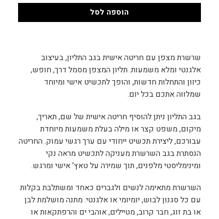
הוספה לסל
שרשרת מצפן עם חריטה אישית בגב התליון, בעיצוב
אלגנטי ומלא משמעות. תליון המצפן מסמל דרך, חופש,
כיוון והתחלות חדשות, והופך לתכשיט אישי ומיוחד
שמלווה אתכם בכל יום.
בגב התליון ניתן להוסיף חריטה אישית של שם, תאריך,
מיקום, משפט קצר או מילה בעלת משמעות מיוחדת
עבורכם, ליצירת תכשיט ייחודי עם ערך רגשי עמוק. החריטה
הנסתרת בגב השרשרת מעניקה לתכשיט מראה נקי
ומינימליסטי מלפנים, תוך שמירה על טאץ’ אישי ומרגש.
השרשרת מתאימה לנשים ולגברים כאחד ומשתלבת בקלות
עם כל סגנון לבוש, יומיומי או אלגנטי. מתנה מושלמת לבן
או בת זוג, חבר קרוב, מטיילים, אוהבי ים והרפתקאות או